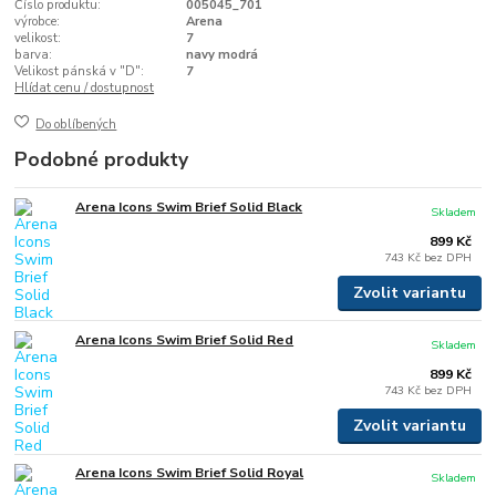
Číslo produktu:
005045_701
výrobce:
Arena
velikost:
7
barva:
navy modrá
Velikost pánská v "D":
7
Hlídat cenu / dostupnost
Do oblíbených
Podobné produkty
Arena Icons Swim Brief Solid Black
Skladem
899 Kč
743 Kč
bez DPH
Zvolit variantu
Arena Icons Swim Brief Solid Red
Skladem
899 Kč
743 Kč
bez DPH
Zvolit variantu
Arena Icons Swim Brief Solid Royal
Skladem