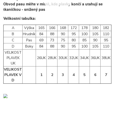
Obvod pasu měřte v místě, kde plavky končí a utahují se
tkaničkou - snížený pas
Velikostní tabulka:
A
Výška
165
166
168
172
178
180
182
B
Hrudník
84
88
90
95
100
105
110
C
Pas
69
73
75
80
85
90
95
D
Boky
84
88
90
95
100
105
110
VELIKOST
PLAVEK
26UK
28UK
30UK
32UK
34UK
36UK
38UK
UK
VELIKOST
PLAVEK V
1
2
3
4
5
6
7
D