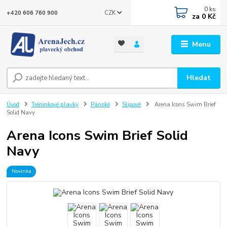
0
ks
CZK
+420 606 760 900
za
0 Kč
Menu
Hledat
Úvod
Tréninkové plavky
Pánské
Slipové
Arena Icons Swim Brief
Solid Navy
Arena Icons Swim Brief Solid
Navy
Novinka