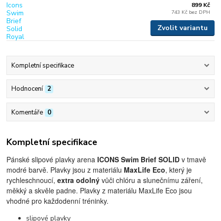
899 Kč
743 Kč
bez DPH
Zvolit variantu
Kompletní specifikace
Hodnocení
2
Komentáře
0
Kompletní specifikace
Pánské slipové plavky arena
ICONS Swim Brief
SOLID
v tmavě
modré barvě. Plavky jsou z materiálu
MaxLife Eco
, který je
rychleschnoucí,
extra odolný
vůči chlóru a slunečnímu záření,
měkký a skvěle padne. Plavky z materiálu MaxLife Eco jsou
vhodné pro každodenní tréninky.
slipové plavky