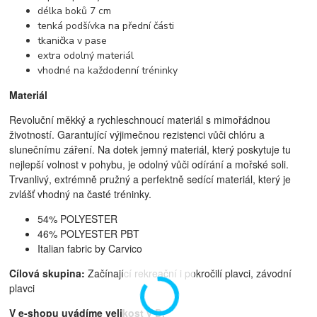
délka boků 7 cm
tenká podšívka na přední části
tkanička v pase
extra odolný materiál
vhodné na každodenní tréninky
Materiál
Revoluční měkký a rychleschnoucí materiál s mimořádnou
životností. Garantující výjimečnou rezistenci vůči chlóru a
slunečnímu záření. Na dotek jemný materiál, který poskytuje tu
nejlepší volnost v pohybu, je odolný vůči odírání a mořské soli.
Trvanlivý, extrémně pružný a perfektně sedící materiál, který je
zvlášť vhodný na časté tréninky.
54% POLYESTER
46% POLYESTER PBT
Italian fabric by Carvico
Cílová skupina:
Začínající rekreační i pokročilí plavci, z
ávodní
plavci
V e-shopu uvádíme velikost v D.