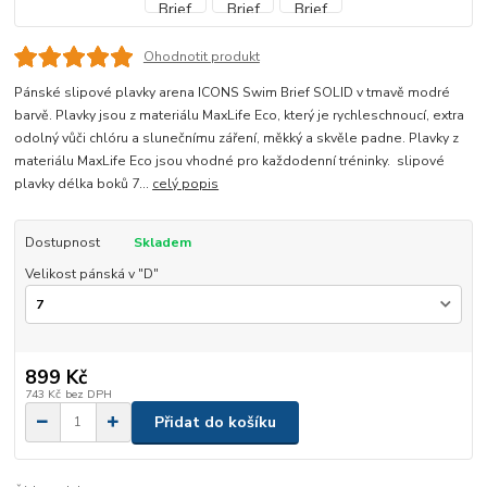
Ohodnotit produkt
Pánské slipové plavky arena ICONS Swim Brief SOLID v tmavě modré
barvě. Plavky jsou z materiálu MaxLife Eco, který je rychleschnoucí, extra
odolný vůči chlóru a slunečnímu záření, měkký a skvěle padne. Plavky z
materiálu MaxLife Eco jsou vhodné pro každodenní tréninky. slipové
plavky délka boků 7...
celý popis
Dostupnost
Skladem
Velikost pánská v "D"
899 Kč
743 Kč
bez DPH
Přidat do košíku