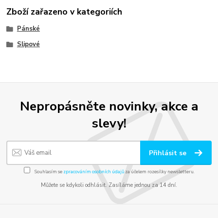
Zboží zařazeno v kategoriích
Pánské
Slipové
Nepropásněte novinky, akce a
slevy!
Přihlásit se
Souhlasím se
zpracováním osobních údajů
za účelem rozesílky newsletteru.
Můžete se kdykoli odhlásit. Zasíláme jednou za 14 dní.