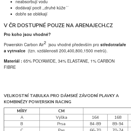
neabsorbují vodu
dodávají pocit ,,druhé kůže´´
dobře se oblékají
V ČR DOSTUPNÉ POUZE NA ARENAJECH.CZ
Pro koho jsou vhodné?
2
Powerskin Carbon Air
jsou vhodné především pro
středotraťaře
a vytrvalce
(tzn. vzdálenosti 200,400,800,1500 metrů)
.
Materiál :
65% POLYAMIDE, 34% ELASTANE, 1% CARBON
FIBRE
VELIKOSTNÍ TABULKA PRO DÁMSKÉ ZÁVODNÍ PLAVKY A
KOMBINÉZY POWERSKIN RACING
MÍRY
CM
A
Výška
164
168
B
Prsa
84-89
89-94
C
Pas
66-70
70-74