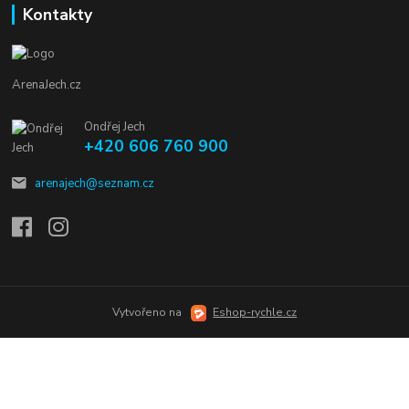
Kontakty
ArenaJech.cz
Ondřej Jech
+420 606 760 900
arenajech@seznam.cz
Vytvořeno na
Eshop-rychle.cz