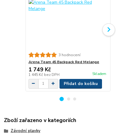
Vilgain Ene
3 hodnocení
Arena Team 45 Backpack Red Melange
1 749 Kč
239 Kč
/
ks
Skladem
1 445 Kč
bez DPH
213 Kč
bez 
Přidat do košíku
Zboží zařazeno v kategoriích
Závodní plavky