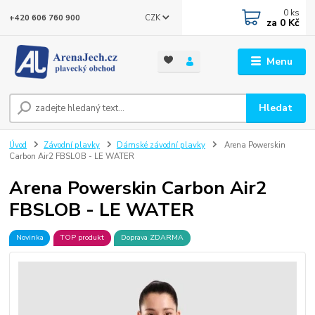
0
ks
CZK
+420 606 760 900
za
0 Kč
Menu
Hledat
Úvod
Závodní plavky
Dámské závodní plavky
Arena Powerskin
Carbon Air2 FBSLOB - LE WATER
Arena Powerskin Carbon Air2
FBSLOB - LE WATER
Novinka
TOP produkt
Doprava ZDARMA