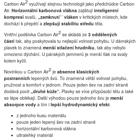
2
Carbon Air
využívají stejnou technologii jako předchůdce Carbon
Air.
Horizontální karbonová vlákna
zajištují
inteligentní
kompresi
svalů,
,,zamknutí´´ vláken
v kritických místech, kde
dochází k přepětí a
zlepšují stabilitu středu
těla.
2
Vnitřní podšívka Carbon Air
se skládá ze
3 oddělených
částí
tak, aby poskytovala tu nejlepší volnost pohybu. U dámských
plavek to znamená
menší stlačení hrudníku
, tak aby nebylo
omezeno dýchání. U pánských jammerů je menší tlak na svaly
kolem kyčlí.
2
Novinkou u Carbon Air
je
absence klasických
postranních
lepených švů. To znamená větší volnost pohybu,
pružnost a komfort v jednom. Pouze jeden šev na zadní straně
dodává pocit
,,druhé kůže“.
Plavky se více přizpůsobí tělu a také
se lépe oblékají. Další výhodou pouze jednoho švu je
menší
absorpce vody
a tím i
lepší hydrodynamický efekt
.
z jednoho kusu materiálu
pouze jeden lepený šev na zadní straně
horizontální karbonová vlákna
ultralehký materiál