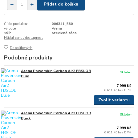
Přidat do košíku
Číslo produktu:
006341_580
výrobce:
Arena
střih:
otevřená záda
Hlídat cenu / dostupnost
Do oblíbených
Podobné produkty
Arena Powerskin Carbon Air2 FBSLOB
Skladem
Blue
7 999 Kč
6 611 Kč
bez DPH
Zvolit variantu
Arena Powerskin Carbon Air2 FBSLOB
Skladem
Black
7 999 Kč
6 611 Kč
bez DPH