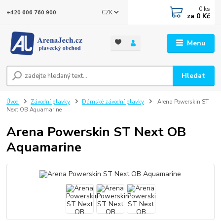
0
ks
CZK
+420 606 760 900
za
0 Kč
Menu
Hledat
Úvod
Závodní plavky
Dámské závodní plavky
Arena Powerskin ST
Next OB Aquamarine
Arena Powerskin ST Next OB
Aquamarine