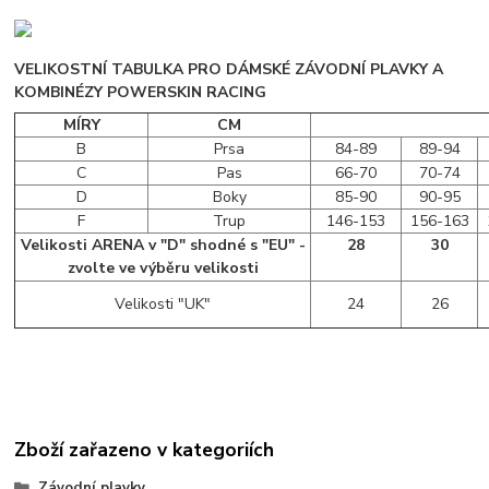
VELIKOSTNÍ TABULKA PRO DÁMSKÉ ZÁVODNÍ PLAVKY A
KOMBINÉZY POWERSKIN RACING
MÍRY
CM
B
Prsa
84-89
89-94
C
Pas
66-70
70-74
D
Boky
85-90
90-95
F
Trup
146-153
156-163
Velikosti ARENA v "D" shodné s "EU" -
28
30
zvolte ve výběru velikosti
Velikosti "UK"
24
26
Zboží zařazeno v kategoriích
Závodní plavky