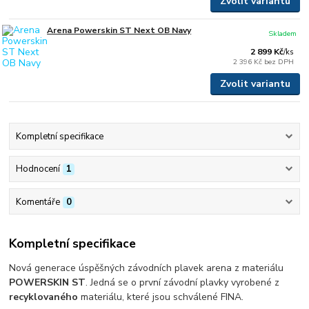
Zvolit variantu
Arena Powerskin ST Next OB Navy
Skladem
2 899 Kč
/
ks
2 396 Kč
bez DPH
Zvolit variantu
Kompletní specifikace
Hodnocení
1
Komentáře
0
Kompletní specifikace
Nová generace úspěšných závodních plavek arena z materiálu
POWERSKIN ST
. Jedná se o první závodní plavky vyrobené z
recyklovaného
materiálu, které jsou schválené FINA.