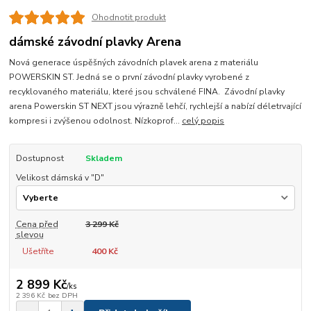
Ohodnotit produkt
dámské závodní plavky Arena
Nová generace úspěšných závodních plavek arena z materiálu
POWERSKIN ST. Jedná se o první závodní plavky vyrobené z
recyklovaného materiálu, které jsou schválené FINA. Závodní plavky
arena Powerskin ST NEXT jsou výrazně lehčí, rychlejší a nabízí déletrvající
kompresi i zvýšenou odolnost. Nízkoprof...
celý popis
Dostupnost
Skladem
Velikost dámská v "D"
Cena před
3 299 Kč
slevou
Ušetříte
400 Kč
2 899 Kč
/
ks
2 396 Kč
bez DPH