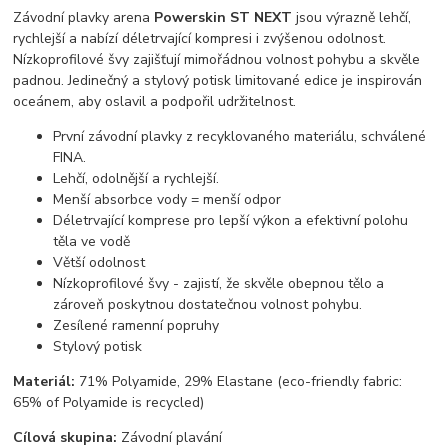
Závodní plavky arena
Powerskin ST NEXT
jsou výrazně lehčí,
rychlejší a nabízí déletrvající kompresi i zvýšenou odolnost.
Nízkoprofilové švy zajišťují mimořádnou volnost pohybu a skvěle
padnou. Jedinečný a stylový potisk limitované edice je inspirován
oceánem, aby oslavil a podpořil udržitelnost.
První závodní plavky z recyklovaného materiálu, schválené
FINA.
Lehčí, odolnější a rychlejší.
Menší absorbce vody = menší odpor
Déletrvající komprese pro lepší výkon a efektivní polohu
těla ve vodě
Větší odolnost
Nízkoprofilové švy - zajistí, že skvěle obepnou tělo a
zároveň poskytnou dostatečnou volnost pohybu.
Zesílené ramenní popruhy
Stylový potisk
Materiál:
71% Polyamide, 29% Elastane (eco-friendly fabric:
65% of Polyamide is recycled)
Cílová skupina:
Závodní plavání