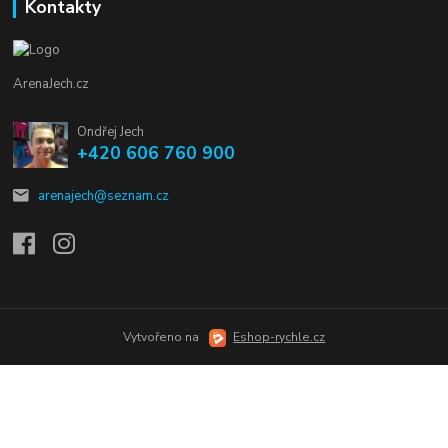
Kontakty
ArenaJech.cz
Ondřej Jech
+420 606 760 900
arenajech@seznam.cz
Vytvořeno na
Eshop-rychle.cz