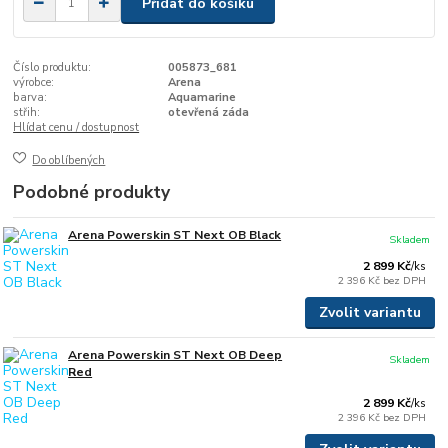
Přidat do košíku
Číslo produktu:
005873_681
výrobce:
Arena
barva:
Aquamarine
střih:
otevřená záda
Hlídat cenu / dostupnost
Do oblíbených
Podobné produkty
Arena Powerskin ST Next OB Black
Skladem
2 899 Kč
/
ks
2 396 Kč
bez DPH
Zvolit variantu
Arena Powerskin ST Next OB Deep
Skladem
Red
2 899 Kč
/
ks
2 396 Kč
bez DPH