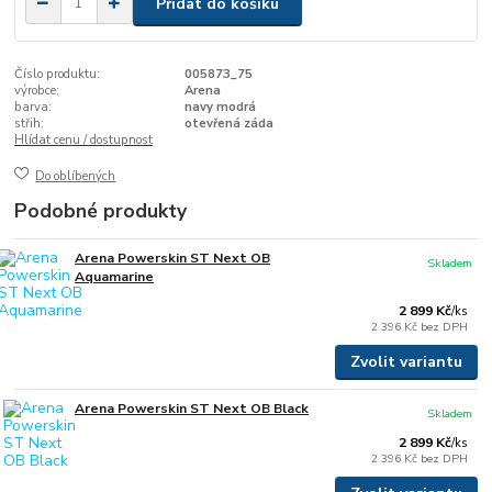
Přidat do košíku
Číslo produktu:
005873_75
výrobce:
Arena
barva:
navy modrá
střih:
otevřená záda
Hlídat cenu / dostupnost
Do oblíbených
Podobné produkty
Arena Powerskin ST Next OB
Skladem
Aquamarine
2 899 Kč
/
ks
2 396 Kč
bez DPH
Zvolit variantu
Arena Powerskin ST Next OB Black
Skladem
2 899 Kč
/
ks
2 396 Kč
bez DPH