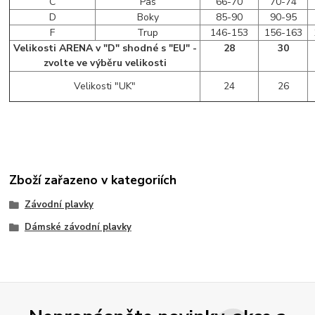
C
Pas
66-70
70-74
D
Boky
85-90
90-95
F
Trup
146-153
156-163
Velikosti ARENA v "D" shodné s "EU" -
28
30
zvolte ve výběru velikosti
Velikosti "UK"
24
26
Zboží zařazeno v kategoriích
Závodní plavky
Dámské závodní plavky