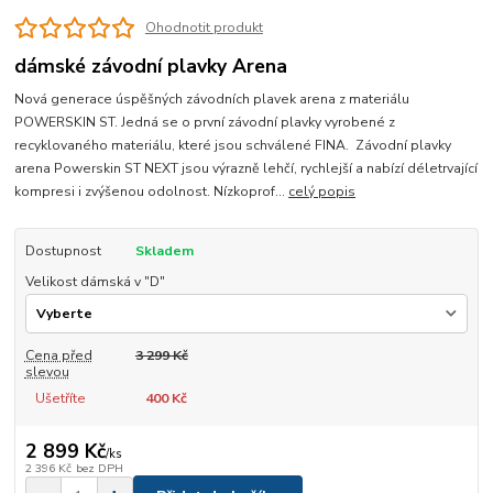
Ohodnotit produkt
dámské závodní plavky Arena
Nová generace úspěšných závodních plavek arena z materiálu
POWERSKIN ST. Jedná se o první závodní plavky vyrobené z
recyklovaného materiálu, které jsou schválené FINA. Závodní plavky
arena Powerskin ST NEXT jsou výrazně lehčí, rychlejší a nabízí déletrvající
kompresi i zvýšenou odolnost. Nízkoprof...
celý popis
Dostupnost
Skladem
Velikost dámská v "D"
Cena před
3 299 Kč
slevou
Ušetříte
400 Kč
2 899 Kč
/
ks
2 396 Kč
bez DPH