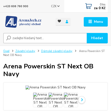
0
ks
CZK
+420 606 760 900
za
0 Kč
Menu
Hledat
Úvod
Závodní plavky
Dámské závodní plavky
Arena Powerskin ST
Next OB Navy
Arena Powerskin ST Next OB
Navy