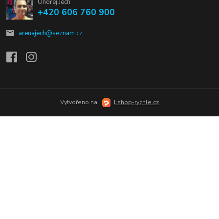
Ondřej Jech
+420 606 760 900
arenajech@seznam.cz
Vytvořeno na
Eshop-rychle.cz