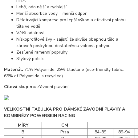
FINA.
Lehčí, odolnější a rychlejší.
Menší absorbce vody = menší odpor
Déletrvající komprese pro lepší výkon a efektivní polohu
těla ve vodě
Větší odolnost
Nízkoprofilové švy - zajistí, že skvěle obepnou tělo a
zároveň poskytnou dostatečnou volnost pohybu.
Zesílené ramenní popruhy
Stylový potisk
Materiál:
71% Polyamide, 29% Elastane (eco-friendly fabric:
65% of Polyamide is recycled)
Cílová skupina:
Závodní plavání
VELIKOSTNÍ TABULKA PRO DÁMSKÉ ZÁVODNÍ PLAVKY A
KOMBINÉZY POWERSKIN RACING
MÍRY
CM
B
Prsa
84-89
89-94