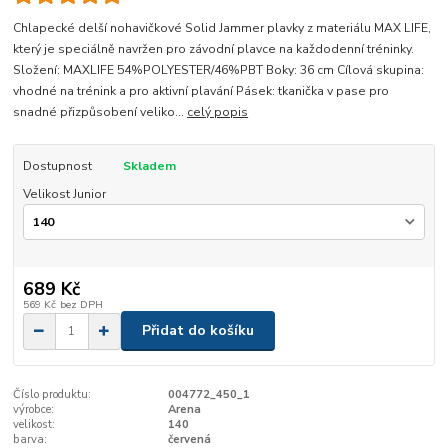
Chlapecké delší nohavičkové Solid Jammer plavky z materiálu MAX LIFE,
který je speciálně navržen pro závodní plavce na každodenní tréninky.
Složení: MAXLIFE 54%POLYESTER/46%PBT Boky: 36 cm Cílová skupina:
vhodné na trénink a pro aktivní plavání Pásek: tkanička v pase pro
snadné přizpůsobení veliko...
celý popis
Dostupnost
Skladem
Velikost Junior
689 Kč
569 Kč
bez DPH
Přidat do košíku
Číslo produktu:
004772_450_1
výrobce:
Arena
velikost:
140
barva:
červená