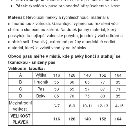
Pásek
: tkanička v pase pro snadné přizpůsobení velikosti
Materiál
:
Revoluční měkký a rychleschnoucí materiál s
mimořádnou životností. Garantující vyjmečnou rezisteni vůči
chlóru a slunečnímu záření. Na dotek jemný materiál, který
poskytuje tu nejlepší volnost v pohybu, je odolný vůči odírání a
mořské soli. Trvanlivý, extrémně pružný a perfektně sedící
materiál, který je zvlášť vhodný na tréninky.
Obvod pasu měřte v místě, kde plavky končí a utahují se
tkaničkou - snížený pas
Velikostní tabulka:
A
Výška
116
128
140
152
164
B
Hrudník
55
60
65
77
85
C
Pas
53
55
57
67
71
D
Boky
65
70
75
80
85
Mezinárodní
6-7
8-9
10-11
12-13
14-15
velikost
VELIKOST
116
128
140
152
164
PLAVEK