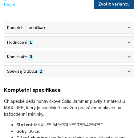
Zvolit variantu
Kompletní specifikace
Hodnocení
1
Komentáře
0
Související zboží
2
Kompletní specifikace
Chlapecké delší nohavičkové Solid Jammer plavky z materiálu
MAX LIFE, který je speciálně navržen pro závodní plavce na
každodenní tréninky.
Složení
: MAXLIFE 54%POLYESTER/46%PBT
Boky
: 36 cm
Cílová skupina
: vhodné na trénink a pro aktivní plavání