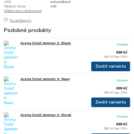
střih:
nohavičkové
Velikost Junior:
140
Hlídat cenu / dostupnost
Do oblíbených
Podobné produkty
Arena Solid Jammer Jr. Black
Skladem
689 Kč
569 Kč
bez DPH
Zvolit variantu
Arena Solid Jammer Jr. Navy
Skladem
689 Kč
569 Kč
bez DPH
Zvolit variantu
Arena Solid Jammer Jr. Royal
Skladem
689 Kč
569 Kč
bez DPH