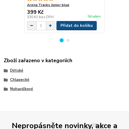
Arena Tracks Junior blue
399 Kč
889 Kč
/
ks
Skladem
330 Kč
bez DPH
735 Kč
bez 
Přidat do košíku
Zboží zařazeno v kategoriích
Dětské
Chlapecké
Nohavičkové
Nepropásněte novinky, akce a