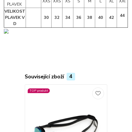
XXS
XXS
XS
S
M
L
XL
XXl
PLAVEK
VELIKOST
44
PLAVEK V
30
32
34
36
38
40
42
D
Související zboží
4
TOP produkt