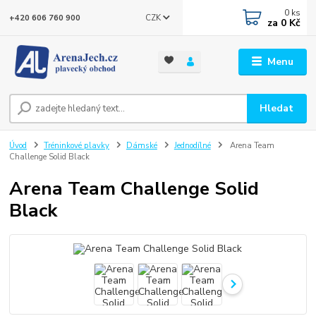
0
ks
CZK
+420 606 760 900
za
0 Kč
Menu
Hledat
Úvod
Tréninkové plavky
Dámské
Jednodílné
Arena Team
Challenge Solid Black
Arena Team Challenge Solid
Black