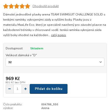
Ohodnotit produkt
Dámské jednodílné plavky arena TEAM SWIMSUIT CHALLENGE SOLID s
tenkými ramínky, vykrojenými zády a vyššími boky. Plavky jsou z
materiálu MaxLife Eco, který je speciálně navržený pro závodní plavce na
každodenní tréninky v chlorované vodě. tenká ramínka vykrojená záda
vyšší boky vhodné na každoden...
celý popis
Dostupnost
Skladem
Velikost dámská v "D"
969 Kč
801 Kč
bez DPH
Přidat do košíku
Číslo produktu:
004766_550
výrobce:
Arena