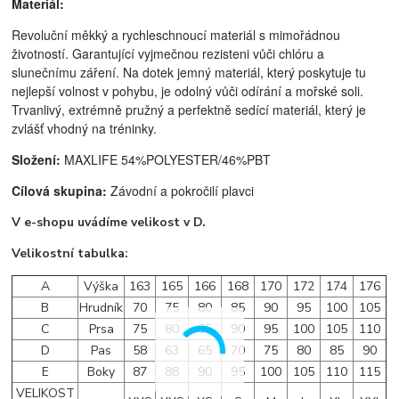
Materiál:
Revoluční měkký a rychleschnoucí materiál s mimořádnou
životností. Garantující vyjmečnou rezisteni vůči chlóru a
slunečnímu záření. Na dotek jemný materiál, který poskytuje tu
nejlepší volnost v pohybu, je odolný vůči odírání a mořské soli.
Trvanlivý, extrémně pružný a perfektně sedící materiál, který je
zvlášť vhodný na tréninky.
Složení:
MAXLIFE 54%POLYESTER/46%PBT
Cílová skupina:
Závodní a pokročilí plavci
V e-shopu uvádíme velikost v D.
Velikostní tabulka:
A
Výška
163
165
166
168
170
172
174
176
B
Hrudník
70
75
80
85
90
95
100
105
C
Prsa
75
80
85
90
95
100
105
110
D
Pas
58
63
65
70
75
80
85
90
E
Boky
87
88
90
95
100
105
110
115
VELIKOST