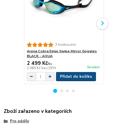
2 hodnocení
Arena Cobra Edge Swipe Mirror Goggles
Arena Swim S
BLACK - AQUA
2 499 Kč
1 099 Kč
/
ks
Skladem
2 065 Kč
bez DPH
908 Kč
bez 
Přidat do košíku
Zboží zařazeno v kategoriích
Pro oddíly