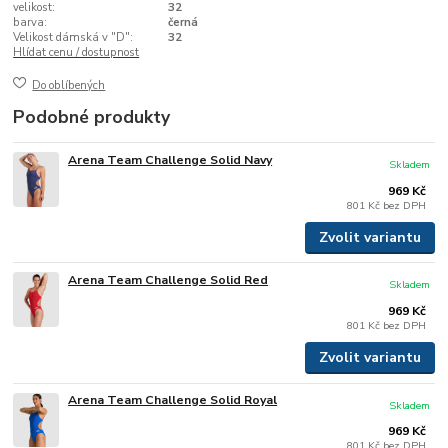
velikost:
32
barva:
černá
Velikost dámská v "D":
32
Hlídat cenu / dostupnost
Do oblíbených
Podobné produkty
Arena Team Challenge Solid Navy
Skladem
969 Kč
801 Kč
bez DPH
Zvolit variantu
Arena Team Challenge Solid Red
Skladem
969 Kč
801 Kč
bez DPH
Zvolit variantu
Arena Team Challenge Solid Royal
Skladem
969 Kč
801 Kč
bez DPH