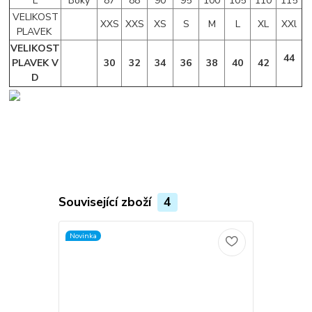
E
Boky
87
88
90
95
100
105
110
115
VELIKOST
XXS
XXS
XS
S
M
L
XL
XXl
PLAVEK
VELIKOST
44
PLAVEK V
30
32
34
36
38
40
42
D
Související zboží
4
Novinka
Novinka