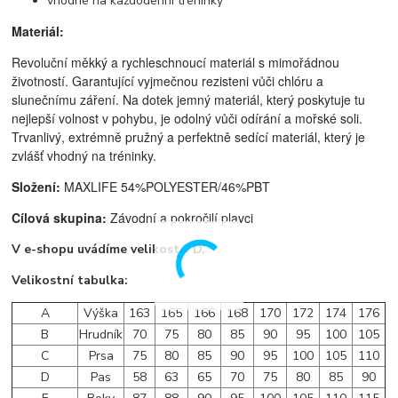
vhodné na každodenní tréninky
Materiál:
Revoluční měkký a rychleschnoucí materiál s mimořádnou
životností. Garantující vyjmečnou rezisteni vůči chlóru a
slunečnímu záření. Na dotek jemný materiál, který poskytuje tu
nejlepší volnost v pohybu, je odolný vůči odírání a mořské soli.
Trvanlivý, extrémně pružný a perfektně sedící materiál, který je
zvlášť vhodný na tréninky.
Složení:
MAXLIFE 54%POLYESTER/46%PBT
Cílová skupina:
Závodní a pokročilí plavci
V e-shopu uvádíme velikost v D.
Velikostní tabulka:
A
Výška
163
165
166
168
170
172
174
176
B
Hrudník
70
75
80
85
90
95
100
105
C
Prsa
75
80
85
90
95
100
105
110
D
Pas
58
63
65
70
75
80
85
90