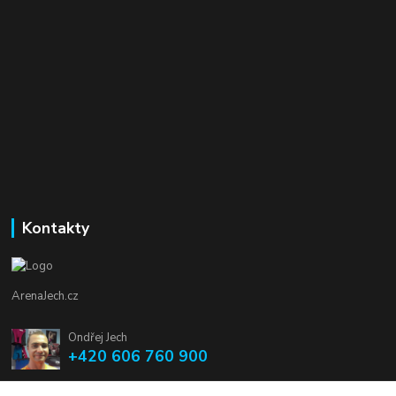
Kontakty
ArenaJech.cz
Ondřej Jech
+420 606 760 900
arenajech@seznam.cz