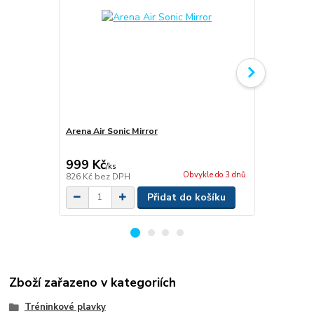
Arena Air Sonic Mirror
Arena One G
999 Kč
399 Kč
/
ks
/
ks
Obvykle do 3 dnů
826 Kč
bez DPH
330 Kč
bez 
Přidat do košíku
Zboží zařazeno v kategoriích
Tréninkové plavky