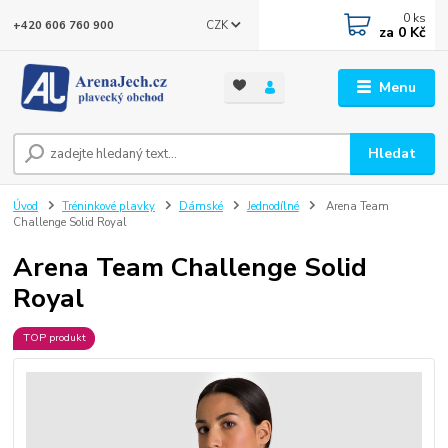
0
ks
CZK
+420 606 760 900
za
0 Kč
Menu
Hledat
Úvod
Tréninkové plavky
Dámské
Jednodílné
Arena Team
Challenge Solid Royal
Arena Team Challenge Solid
Royal
TOP produkt