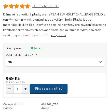
Ohodnotit produkt
Dámské jednodílné plavky arena TEAM SWIMSUIT CHALLENGE SOLID s
tenkými ramínky, vykrojenými zády a vyššími boky. Plavky jsou z
materiálu MaxLife Eco, který je speciálně navržený pro závodní plavce na
každodenní tréninky v chlorované vodě. tenká ramínka vykrojená záda
vyšší boky vhodné na každoden...
celý popis
Dostupnost
Skladem
Velikost dámská v "D"
969 Kč
801 Kč
bez DPH
Přidat do košíku
Číslo produktu:
004766_750
výrobce:
Arena