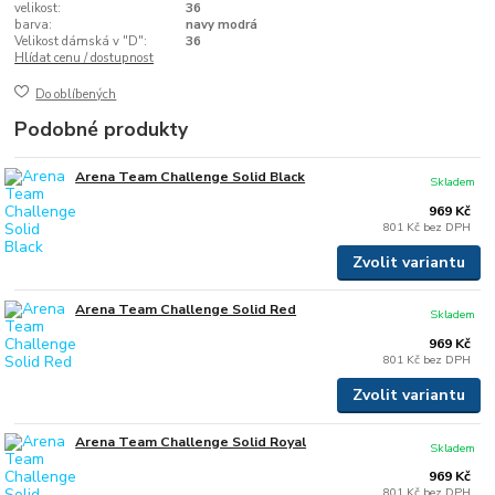
velikost:
36
barva:
navy modrá
Velikost dámská v "D":
36
Hlídat cenu / dostupnost
Do oblíbených
Podobné produkty
Arena Team Challenge Solid Black
Skladem
969 Kč
801 Kč
bez DPH
Zvolit variantu
Arena Team Challenge Solid Red
Skladem
969 Kč
801 Kč
bez DPH
Zvolit variantu
Arena Team Challenge Solid Royal
Skladem
969 Kč
801 Kč
bez DPH