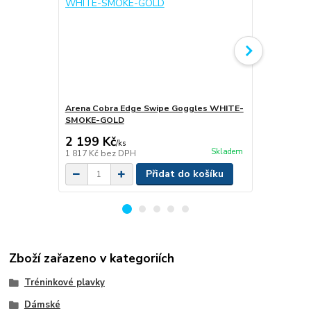
Arena Cobra Edge Swipe Goggles WHITE-
SMOKE-GOLD
Arena Aqua
2 199 Kč
1 599 Kč
/
ks
Skladem
1 817 Kč
bez DPH
1 321 Kč
bez
Přidat do košíku
Zboží zařazeno v kategoriích
Tréninkové plavky
Dámské