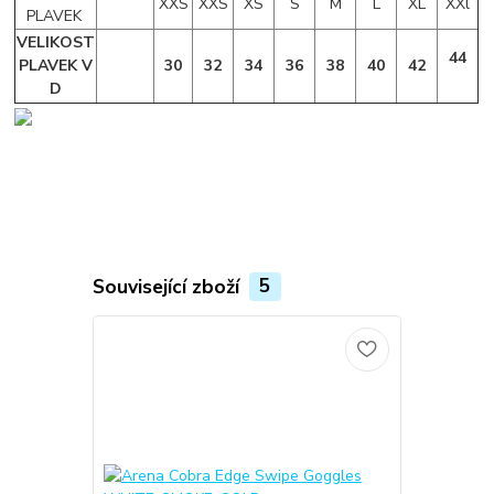
XXS
XXS
XS
S
M
L
XL
XXl
PLAVEK
VELIKOST
44
PLAVEK V
30
32
34
36
38
40
42
D
Související zboží
5
TOP produkt
Novinka