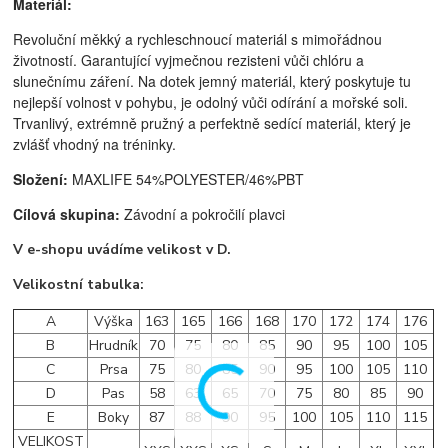
Materiál:
Revoluční měkký a rychleschnoucí materiál s mimořádnou
životností. Garantující vyjmečnou rezisteni vůči chlóru a
slunečnímu záření. Na dotek jemný materiál, který poskytuje tu
nejlepší volnost v pohybu, je odolný vůči odírání a mořské soli.
Trvanlivý, extrémně pružný a perfektně sedící materiál, který je
zvlášť vhodný na tréninky.
Složení:
MAXLIFE 54%POLYESTER/46%PBT
Cílová skupina:
Závodní a pokročilí plavci
V e-shopu uvádíme velikost v D.
Velikostní tabulka:
A
Výška
163
165
166
168
170
172
174
176
B
Hrudník
70
75
80
85
90
95
100
105
C
Prsa
75
80
85
90
95
100
105
110
D
Pas
58
63
65
70
75
80
85
90
E
Boky
87
88
90
95
100
105
110
115
VELIKOST