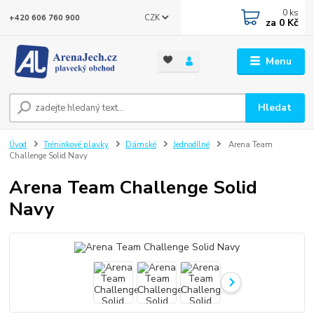
0
ks
CZK
+420 606 760 900
za
0 Kč
Menu
Hledat
Úvod
Tréninkové plavky
Dámské
Jednodílné
Arena Team
Challenge Solid Navy
Arena Team Challenge Solid
Navy