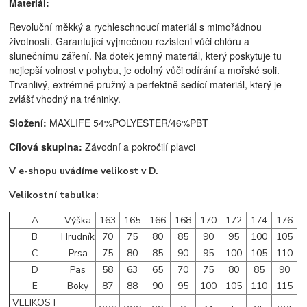
Materiál:
Revoluční měkký a rychleschnoucí materiál s mimořádnou
životností. Garantující vyjmečnou rezisteni vůči chlóru a
slunečnímu záření. Na dotek jemný materiál, který poskytuje tu
nejlepší volnost v pohybu, je odolný vůči odírání a mořské soli.
Trvanlivý, extrémně pružný a perfektně sedící materiál, který je
zvlášť vhodný na tréninky.
Složení:
MAXLIFE 54%POLYESTER/46%PBT
Cílová skupina:
Závodní a pokročilí plavci
V e-shopu uvádíme velikost v D.
Velikostní tabulka:
A
Výška
163
165
166
168
170
172
174
176
B
Hrudník
70
75
80
85
90
95
100
105
C
Prsa
75
80
85
90
95
100
105
110
D
Pas
58
63
65
70
75
80
85
90
E
Boky
87
88
90
95
100
105
110
115
VELIKOST