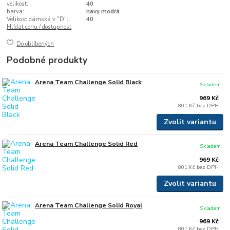
velikost:
40
barva:
navy modrá
Velikost dámská v "D":
40
Hlídat cenu / dostupnost
Do oblíbených
Podobné produkty
Arena Team Challenge Solid Black
Skladem
969 Kč
801 Kč
bez DPH
Zvolit variantu
Arena Team Challenge Solid Red
Skladem
969 Kč
801 Kč
bez DPH
Zvolit variantu
Arena Team Challenge Solid Royal
Skladem
969 Kč
801 Kč
bez DPH