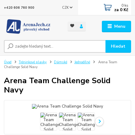
0
ks
CZK
+420 606 760 900
za
0 Kč
Menu
Hledat
Úvod
Tréninkové plavky
Dámské
Jednodílné
Arena Team
Challenge Solid Navy
Arena Team Challenge Solid
Navy