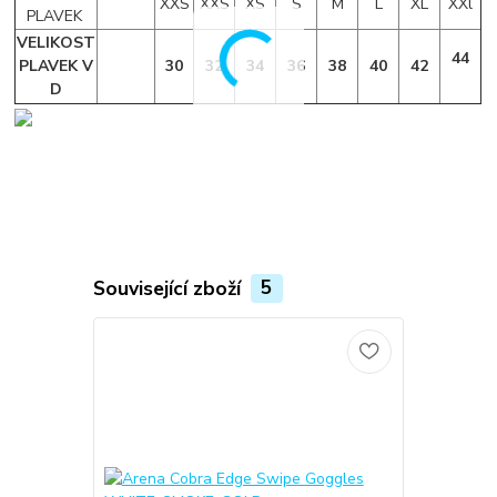
XXS
XXS
XS
S
M
L
XL
XXl
PLAVEK
VELIKOST
44
PLAVEK V
30
32
34
36
38
40
42
D
Související zboží
5
TOP produkt
Novinka