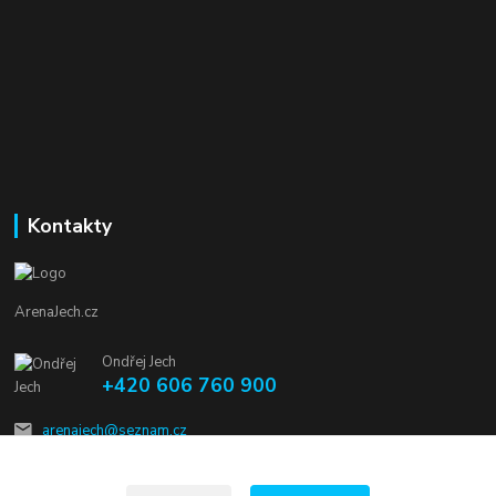
Kontakty
ArenaJech.cz
Ondřej Jech
+420 606 760 900
arenajech@seznam.cz