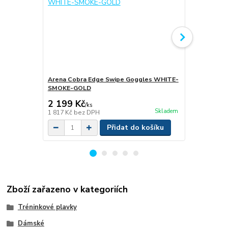
Arena Cobra Edge Swipe Goggles WHITE-
SMOKE-GOLD
Arena Aqua
2 199 Kč
1 599 Kč
/
ks
Skladem
1 817 Kč
bez DPH
1 321 Kč
bez
Přidat do košíku
Zboží zařazeno v kategoriích
Tréninkové plavky
Dámské