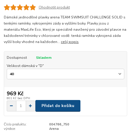
Ohodnotit produkt
Dámské jednodílné plavky arena TEAM SWIMSUIT CHALLENGE SOLID s
tenkými ramínky, vykrojenými zády a vyššími boky. Plavky jsou z
materiálu MaxLife Eco, který je speciálně navržený pro závodní plavce na
každodenní tréninky v chlorované vodě. tenká ramínka vykrojená záda
vyšší boky vhodné na každoden...
celý popis
Dostupnost
Skladem
Velikost dámská v "D"
969 Kč
801 Kč
bez DPH
Přidat do košíku
Číslo produktu:
004766_750
výrobce:
Arena