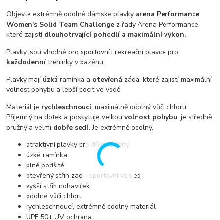
Objevte extrémně odolné dámské plavky
arena Performance
Women's Solid Team Challenge
z řady Arena Performance,
které zajistí
dlouhotrvající pohodlí a maximální výkon.
Plavky jsou vhodné pro sportovní i rekreační plavce pro
každodenní
tréninky v bazénu.
Plavky mají
úzká
ramínka a
otevřená
záda, které zajistí maximální
volnost pohybu a lepší pocit ve vodě
Materiál je
rychleschnoucí
, maximálně odolný vůči chloru.
Příjemný na dotek a poskytuje velkou
volnost pohybu
, je středně
pružný a velmi
dobře sedí.
Je extrémně odolný.
atraktivní plavky pro dívky a ženy
úzké ramínka
plně podšité
otevřený střih zad - sportovní vzhled
vyšší střih nohaviček
odolné vůči chloru
rychleschnoucí, extrémně odolný materiál
UPF 50+ UV ochrana