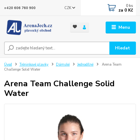
0
ks
CZK
+420 606 760 900
za
0 Kč
Menu
Hledat
Úvod
Tréninkové plavky
Dámské
Jednodílné
Arena Team
Challenge Solid Water
Arena Team Challenge Solid
Water