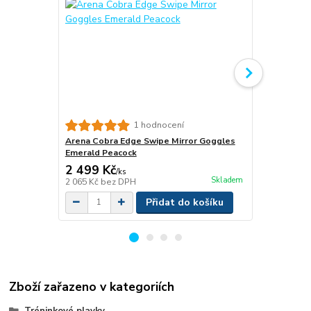
1 hodnocení
Arena Cobra Edge Swipe Mirror Goggles
Arena Swim 
Emerald Peacock
2 499 Kč
949 Kč
/
ks
Skladem
2 065 Kč
bez DPH
784 Kč
bez 
Přidat do košíku
Zboží zařazeno v kategoriích
Tréninkové plavky