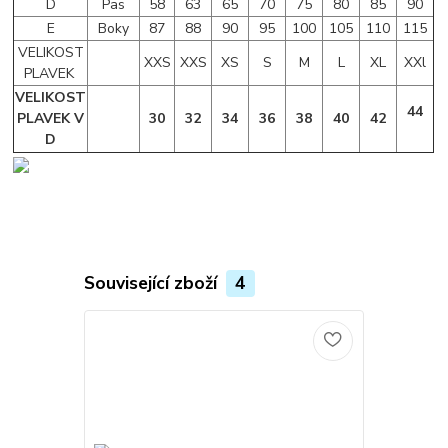
D
Pas
58
63
65
70
75
80
85
90
E
Boky
87
88
90
95
100
105
110
115
VELIKOST
XXS
XXS
XS
S
M
L
XL
XXl
PLAVEK
VELIKOST
44
PLAVEK V
30
32
34
36
38
40
42
D
Související zboží
4
Novinka