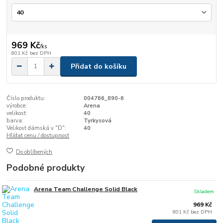
969 Kč
/
ks
801 Kč
bez DPH
Přidat do košíku
Číslo produktu:
004766_890-6
výrobce:
Arena
velikost:
40
barva:
Tyrkysová
Velikost dámská v "D":
40
Hlídat cenu / dostupnost
Do oblíbených
Podobné produkty
Arena Team Challenge Solid Black
Skladem
969 Kč
801 Kč
bez DPH