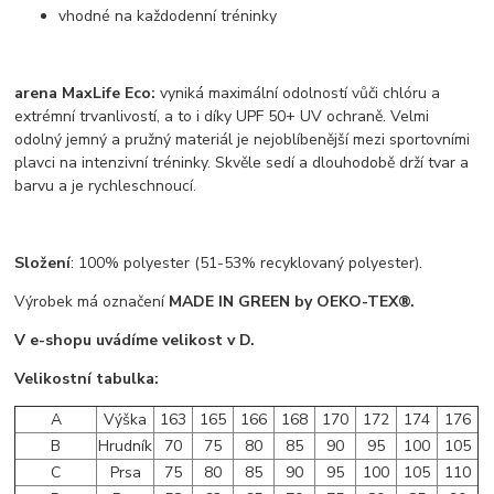
vhodné na každodenní tréninky
arena MaxLife Eco:
vyniká maximální odolností vůči chlóru a
extrémní trvanlivostí, a to i díky UPF 50+ UV ochraně. Velmi
odolný jemný a pružný materiál je nejoblíbenější mezi sportovními
plavci na intenzivní tréninky. Skvěle sedí a dlouhodobě drží tvar a
barvu a je rychleschnoucí.
Složení
: 100% polyester (51-53% recyklovaný polyester).
Výrobek má označení
MADE IN GREEN by OEKO-TEX®.
V e-shopu uvádíme velikost v D.
Velikostní tabulka:
A
Výška
163
165
166
168
170
172
174
176
B
Hrudník
70
75
80
85
90
95
100
105
C
Prsa
75
80
85
90
95
100
105
110