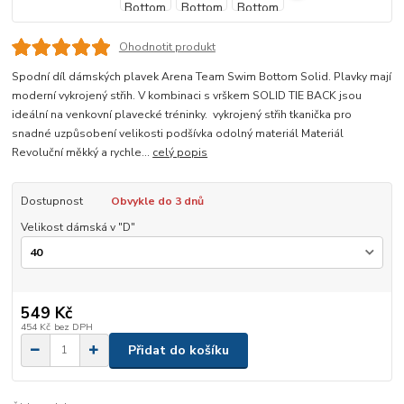
Ohodnotit produkt
Spodní díl dámských plavek Arena Team Swim Bottom Solid. Plavky mají
moderní vykrojený střih. V kombinaci s vrškem SOLID TIE BACK jsou
ideální na venkovní plavecké tréninky. vykrojený střih tkanička pro
snadné uzpůsobení velikosti podšívka odolný materiál Materiál
Revoluční měkký a rychle...
celý popis
Dostupnost
Obvykle do 3 dnů
Velikost dámská v "D"
549 Kč
454 Kč
bez DPH
Přidat do košíku