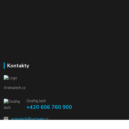
Kontakty
ArenaJech.cz
Ondřej Jech
+420 606 760 900
arenajech@seznam.cz