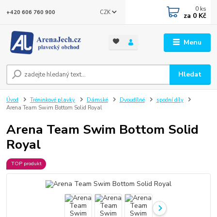
0
ks
CZK
+420 606 760 900
za
0 Kč
Menu
Hledat
Úvod
Tréninkové plavky
Dámské
Dvoudílné
spodní díly
Arena Team Swim Bottom Solid Royal
Arena Team Swim Bottom Solid
Royal
TOP produkt