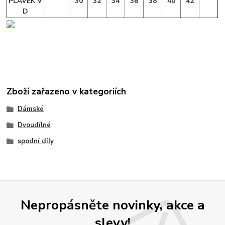
PLAVEK V
30
32
34
36
38
40
42
D
Zboží zařazeno v kategoriích
Dámské
Dvoudílné
spodní díly
Nepropásněte novinky, akce a
slevy!