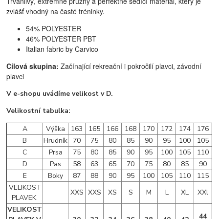
Trvanlivý, extrémně pružný a perfektně sedící materiál, který je
zvlášť vhodný na časté tréninky.
54% POLYESTER
46% POLYESTER PBT
Italian fabric by Carvico
Cílová skupina:
Začínající rekreační i pokročilí plavci, z
ávodní
plavci
V e-shopu uvádíme velikost v D.
Velikostní tabulka:
A
Výška
163
165
166
168
170
172
174
176
B
Hrudník
70
75
80
85
90
95
100
105
C
Prsa
75
80
85
90
95
100
105
110
D
Pas
58
63
65
70
75
80
85
90
E
Boky
87
88
90
95
100
105
110
115
VELIKOST
XXS
XXS
XS
S
M
L
XL
XXl
PLAVEK
VELIKOST
44