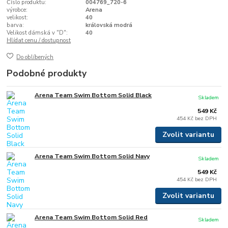
Číslo produktu:
004769_720-6
výrobce:
Arena
velikost:
40
barva:
královská modrá
Velikost dámská v "D":
40
Hlídat cenu / dostupnost
Do oblíbených
Podobné produkty
Arena Team Swim Bottom Solid Black
Skladem
549 Kč
454 Kč
bez DPH
Zvolit variantu
Arena Team Swim Bottom Solid Navy
Skladem
549 Kč
454 Kč
bez DPH
Zvolit variantu
Arena Team Swim Bottom Solid Red
Skladem