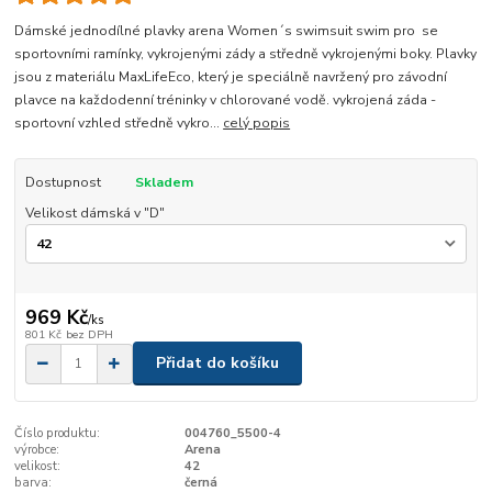
Dámské jednodílné plavky arena Women´s swimsuit swim pro se
sportovními ramínky, vykrojenými zády a středně vykrojenými boky. Plavky
jsou z materiálu MaxLifeEco, který je speciálně navržený pro závodní
plavce na každodenní tréninky v chlorované vodě. vykrojená záda -
sportovní vzhled středně vykro...
celý popis
Dostupnost
Skladem
Velikost dámská v "D"
969 Kč
/
ks
801 Kč
bez DPH
Přidat do košíku
Číslo produktu:
004760_5500-4
výrobce:
Arena
velikost:
42
barva:
černá