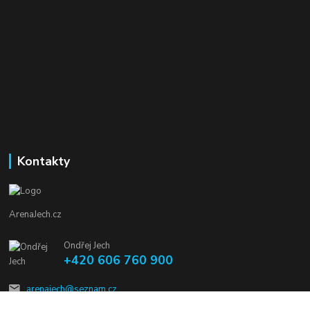
Kontakty
ArenaJech.cz
Ondřej Jech
+420 606 760 900
arenajech@seznam.cz