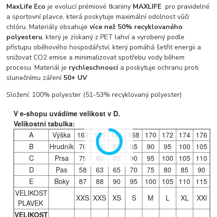
MaxLife Eco
je evolucí prémiové tkaniny
MAXLIFE
pro pravidelné
a sportovní plavce, která poskytuje maximální odolnost vůči
chlóru. Materiály obsahuje
více než 50% recyklovaného
polyesteru
, který je získaný z PET lahví a vyrobený podle
přístupu oběhového hospodářství, který pomáhá šetřit energii a
snižovat CO2 emise a minimalizovat spotřebu vody během
procesu. Materiál je
rychleschnoucí
a poskytuje ochranu proti
slunečnímu záření
50+ UV
Složení: 100% polyester (51-53% recyklovaný polyester)
V e-shopu uvádíme velikost v D.
Velikostní tabulka:
A
Výška
163
165
166
168
170
172
174
176
B
Hrudník
70
75
80
85
90
95
100
105
C
Prsa
75
80
85
90
95
100
105
110
D
Pas
58
63
65
70
75
80
85
90
E
Boky
87
88
90
95
100
105
110
115
VELIKOST
XXS
XXS
XS
S
M
L
XL
XXl
PLAVEK
VELIKOST