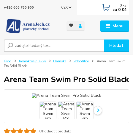
0
ks
CZK
+420 606 760 900
za
0 Kč
Menu
Hledat
Úvod
Tréninkové plavky
Dámské
Jednodílné
Arena Team Swim
Pro Solid Black
Arena Team Swim Pro Solid Black
Ohodnotit produkt