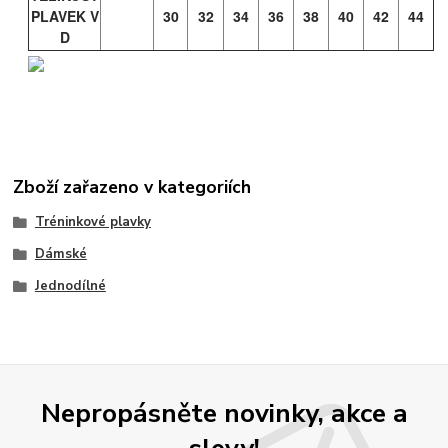
PLAVEK V
30
32
34
36
38
40
42
44
D
Zboží zařazeno v kategoriích
Tréninkové plavky
Dámské
Jednodílné
Nepropásněte novinky, akce a
slevy!