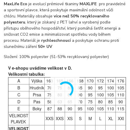
MaxLife Eco
je evolucí prémiové tkaniny
MAXLIFE
pro pravidelné
a sportovní plavce, která poskytuje maximální odolnost vůči
chlóru. Materiály obsahuje
více než 50% recyklovaného
polyesteru
, který je získaný z PET lahví a vyrobený podle
přístupu oběhového hospodářství, který pomáhá šetřit energii a
snižovat CO2 emise a minimalizovat spotřebu vody během
procesu. Materiál je
rychleschnoucí
a poskytuje ochranu proti
slunečnímu záření
50+ UV
Složení: 100% polyester (51-53% recyklovaný polyester)
V e-shopu uvádíme velikost v D.
Velikostní tabulka:
A
Výška
163
165
166
168
170
172
174
176
B
Hrudník
70
75
80
85
90
95
100
105
C
Prsa
75
80
85
90
95
100
105
110
D
Pas
58
63
65
70
75
80
85
90
E
Boky
87
88
90
95
100
105
110
115
VELIKOST
XXS
XXS
XS
S
M
L
XL
XXl
PLAVEK
VELIKOST