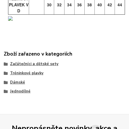
PLAVEK V
30
32
34
36
38
40
42
44
D
Zboží zařazeno v kategoriích
Začátečníci a dětské sety
Tréninkové plavky
Dámské
Jednodílné
Nepropásněte novinky, akce a