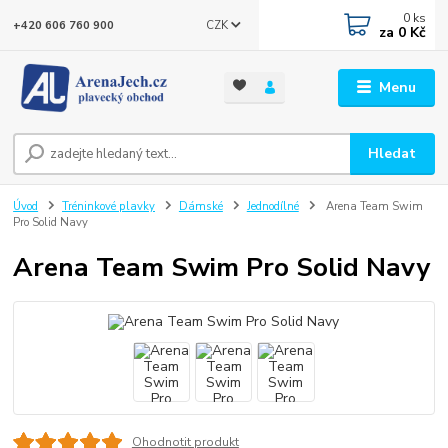
0
ks
CZK
+420 606 760 900
za
0 Kč
Menu
Hledat
Úvod
Tréninkové plavky
Dámské
Jednodílné
Arena Team Swim
Pro Solid Navy
Arena Team Swim Pro Solid Navy
Ohodnotit produkt