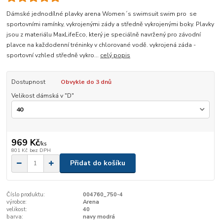
Dámské jednodílné plavky arena Women´s swimsuit swim pro se
sportovními ramínky, vykrojenými zády a středně vykrojenými boky. Plavky
jsou z materiálu MaxLifeEco, který je speciálně navržený pro závodní
plavce na každodenní tréninky v chlorované vodě. vykrojená záda -
sportovní vzhled středně vykro...
celý popis
Dostupnost
Obvykle do 3 dnů
Velikost dámská v "D"
969 Kč
/
ks
801 Kč
bez DPH
Přidat do košíku
Číslo produktu:
004760_750-4
výrobce:
Arena
velikost:
40
barva:
navy modrá