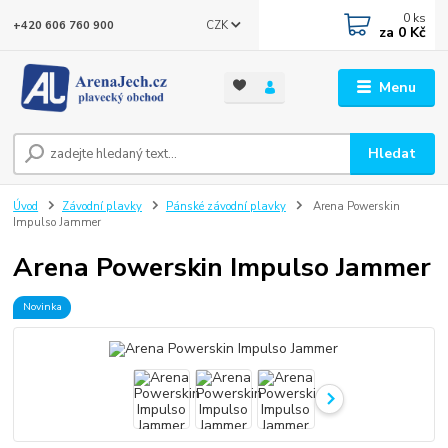
0
ks
CZK
+420 606 760 900
za
0 Kč
Menu
Hledat
Úvod
Závodní plavky
Pánské závodní plavky
Arena Powerskin
Impulso Jammer
Arena Powerskin Impulso Jammer
Novinka