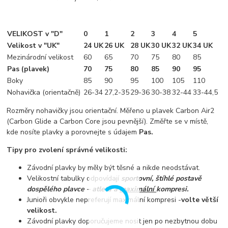
VELIKOST v "D"
0
1
2
3
4
5
Velikost v "UK"
24 UK
26 UK
28 UK
30 UK
32 UK
34 UK
Mezinárodní velikost
60
65
70
75
80
85
Pas (plavek)
70
75
80
85
90
95
Boky
85
90
95
100
105
110
Nohavička (orientačně)
26-34
27,2-35
29-36
30-38
32-44
33-44,5
Rozměry nohavičky jsou orientační. Měřeno u plavek Carbon Air2
(Carbon Glide a Carbon Core jsou pevnější). Změřte se v místě,
kde nosíte plavky a porovnejte s údajem
Pas.
Tipy pro zvolení správné velikosti:
Závodní plavky by měly být těsné a nikde neodstávat.
Velikostní tabulky odpovídají
sportovní, štíhlé postavě
dospělého plavce – atleta a
maximální
kompresi.
Junioři obvykle nepreferují maximální kompresi -
volte větší
velikost.
Závodní plavky doporučujeme nosit jen po nezbytnou dobu