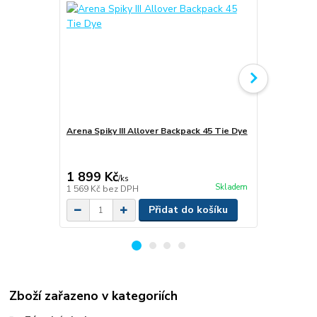
Arena Spiky III Allover Backpack 45 Tie Dye
Arena Cobra
BLACK - A
1 899 Kč
2 499 Kč
/
ks
Skladem
1 569 Kč
bez DPH
2 065 Kč
bez
Přidat do košíku
Zboží zařazeno v kategoriích