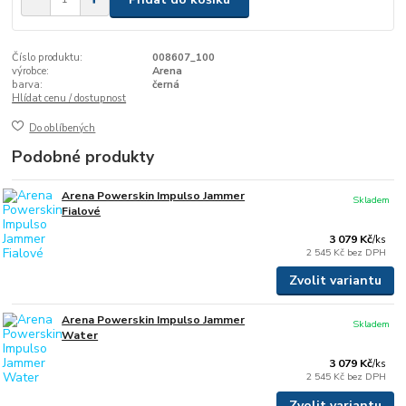
Číslo produktu:
008607_100
výrobce:
Arena
barva:
černá
Hlídat cenu / dostupnost
Do oblíbených
Podobné produkty
Arena Powerskin Impulso Jammer
Skladem
Fialové
3 079 Kč
/
ks
2 545 Kč
bez DPH
Zvolit variantu
Arena Powerskin Impulso Jammer
Skladem
Water
3 079 Kč
/
ks
2 545 Kč
bez DPH
Zvolit variantu