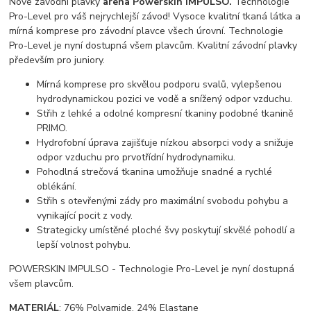
Nové závodní plavky
arena Powerskin IMPULSO.
Technologie
Pro-Level pro váš nejrychlejší závod! Vysoce kvalitní tkaná látka a
mírná komprese pro závodní plavce všech úrovní. Technologie
Pro-Level je nyní dostupná všem plavcům. Kvalitní závodní plavky
především pro juniory.
Mírná komprese pro skvělou podporu svalů, vylepšenou
hydrodynamickou pozici ve vodě a snížený odpor vzduchu.
Střih z lehké a odolné kompresní tkaniny podobné tkanině
PRIMO.
Hydrofobní úprava zajišťuje nízkou absorpci vody a snižuje
odpor vzduchu pro prvotřídní hydrodynamiku.
Pohodlná strečová tkanina umožňuje snadné a rychlé
oblékání.
Střih s otevřenými zády pro maximální svobodu pohybu a
vynikající pocit z vody.
Strategicky umístěné ploché švy poskytují skvělé pohodlí a
lepší volnost pohybu.
POWERSKIN IMPULSO - Technologie Pro-Level je nyní dostupná
všem plavcům.
MATERIÁL
: 76% Polyamide, 24% Elastane