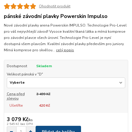
Ohodnotit produkt
pánské závodní plavky Powerskin Impulso
Nové závodní plavky arena Powerskin IMPULSO. Technologie Pro-Level
pro váš nejrychlejší závod! Vysoce kvalitní tkaná látka a mírná komprese
pro závodní plavce všech úrovní. Technologie Pro-Level je nyní
dostupná všem plavcům. Kvalitní závodní plavky především pro juniory.
Mírná komprese pro skvělou...
celý popis
Dostupnost
Skladem
Velikost pánská v "D"
Cena před
3 499 Kč
slevou
Ušetříte
420 Kč
3 079 Kč
/
ks
2 545 Kč
bez DPH
Přidat do košíku