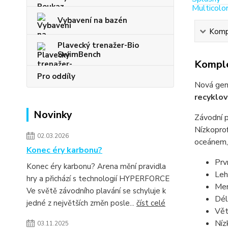
Vybavení na bazén
Kompl
Plavecký trenažer-Bio
SwimBench
Komple
Pro oddíly
Nová gen
recyklo
Novinky
Závodní 
Nízkoprof
02.03.2026
oceánem, 
Konec éry karbonu?
Prv
Konec éry karbonu? Arena mění pravidla
Lehč
hry a přichází s technologií HYPERFORCE
Men
Ve světě závodního plavání se schyluje k
Dél
jedné z největších změn posle...
číst celé
Vět
Níz
03.11.2025