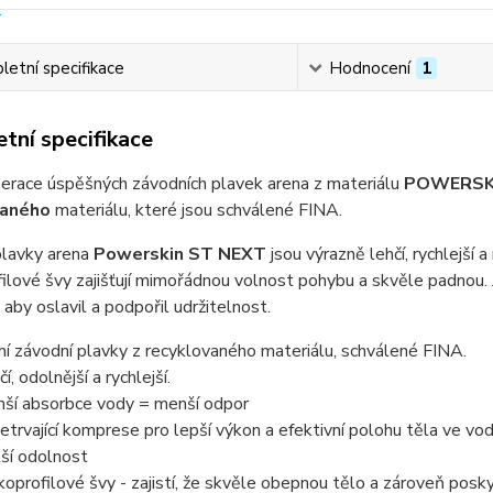
etní specifikace
Hodnocení
1
tní specifikace
erace úspěšných závodních plavek arena z materiálu
POWERSK
vaného
materiálu, které jsou schválené FINA.
plavky arena
Powerskin ST NEXT
jsou výrazně lehčí, rychlejší 
ilové švy zajišťují mimořádnou volnost pohybu a skvěle padnou. J
aby oslavil a podpořil udržitelnost.
ní závodní plavky z recyklovaného materiálu, schválené FINA.
í, odolnější a rychlejší.
ší absorbce vody = menší odpor
etrvající komprese pro lepší výkon a efektivní polohu těla ve vo
ší odolnost
koprofilové švy - zajistí, že skvěle obepnou tělo a zároveň po