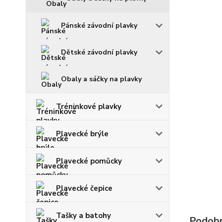
Pánské závodní plavky
Dětské závodní plavky
Obaly a sáčky na plavky
Tréninkové plavky
Plavecké brýle
Plavecké pomůcky
Plavecké čepice
Tašky a batohy
Podobn