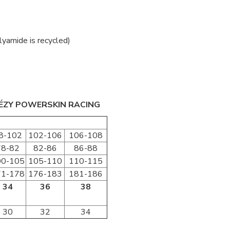
yamide is recycled)
NÉZY POWERSKIN RACING
8-102
102-106
106-108
78-82
82-86
86-88
00-105
105-110
110-115
71-178
176-183
181-186
34
36
38
30
32
34