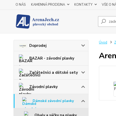
O NÁS
KAMENNÁ PRODEJNA
KONTAKTY
VŠE O N
Úvod
Z
Doprodej
Aren
BAZAR - závodní plavky
Začátečníci a dětské sety
Závodní plavky
Dámské závodní plavky
Obaly a sáčky na plavky