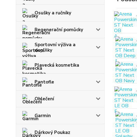
Osušky a ručníky
Regenerační pomůcky
Sportovní výživa a
doplňky
Plavecká kosmetika
Pantofle
Oblečení
Garmin
Dárkový Poukaz