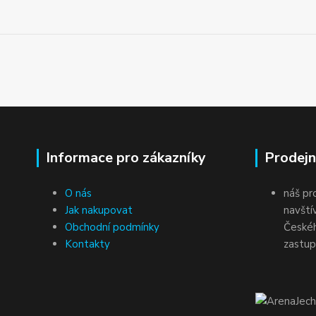
Informace pro zákazníky
Prodejn
O nás
náš pr
Jak nakupovat
navští
Obchodní podmínky
Českéh
Kontakty
zastup