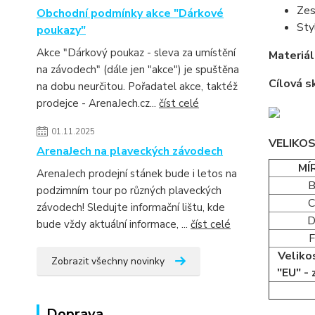
Zes
Obchodní podmínky akce "Dárkové
Sty
poukazy"
Akce "Dárkový poukaz - sleva za umístění
Materiál
na závodech" (dále jen "akce") je spuštěna
Cílová s
na dobu neurčitou. Pořadatel akce, taktéž
prodejce - ArenaJech.cz...
číst celé
01.11.2025
VELIKO
ArenaJech na plaveckých závodech
MÍ
ArenaJech prodejní stánek bude i letos na
podzimním tour po různých plaveckých
závodech! Sledujte informační lištu, kde
bude vždy aktuální informace, ...
číst celé
F
Veliko
Zobrazit všechny novinky
"EU" - 
Doprava