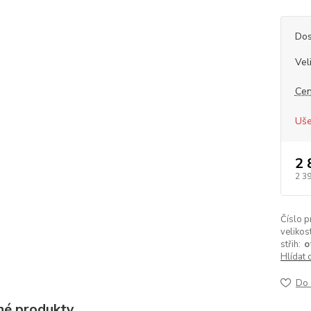
Dos
Vel
Cen
Uše
2 
2 3
Číslo p
velikost
střih:
o
Hlídat 
Do 
é produkty