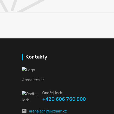
Kontakty
ArenaJech.cz
Ondřej Jech
+420 606 760 900
arenajech@seznam.cz