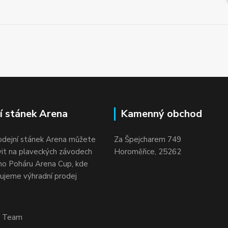
í stánek Arena
Kamenný obchod
odejní stánek Arena můžete
Za Špejcharem 749
vit na plaveckých závodech
Horoměřice, 25262
o Poháru Arena Cup, kde
ujeme výhradní prodej