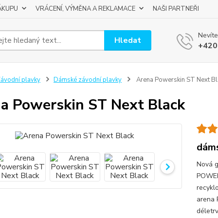
ÁKUPU
VRÁCENÍ, VÝMĚNA A REKLAMACE
NAŠI PARTNEŘI
Nevíte
Hledat
+420
ávodní plavky
Dámské závodní plavky
Arena Powerskin ST Next Bl
a Powerskin ST Next Black
dáms
Nová g
POWERS
recykl
arena 
déletrv