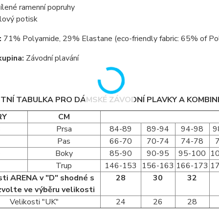
ílené ramenní popruhy
lový potisk
:
71% Polyamide, 29% Elastane (eco-friendly fabric: 65% of Pol
kupina:
Závodní plavání
STNÍ TABULKA PRO DÁMSKÉ ZÁVODNÍ PLAVKY A KOMBI
RY
CM
B
Prsa
84-89
89-94
94-98
9
C
Pas
66-70
70-74
74-78
D
Boky
85-90
90-95
95-100
1
Trup
146-153
156-163
166-173
1
sti ARENA v "D" shodné s
28
30
32
zvolte ve výběru velikosti
Velikosti "UK"
24
26
28