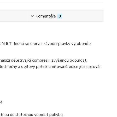
Komentáře
0
IN ST
. Jedná se o první závodní plavky vyrobené z
a nabízí déletrvající kompresi i zvýšenou odolnost.
edinečný a stylový potisk limitované edice je inspirován
dě
skytnou dostatečnou volnost pohybu.