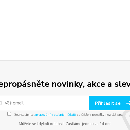
epropásněte novinky, akce a slev
Přihlásit se
Souhlasím se
zpracováním osobních údajů
za účelem rozesílky newsletteru.
Můžete se kdykoli odhlásit. Zasíláme jednou za 14 dní.