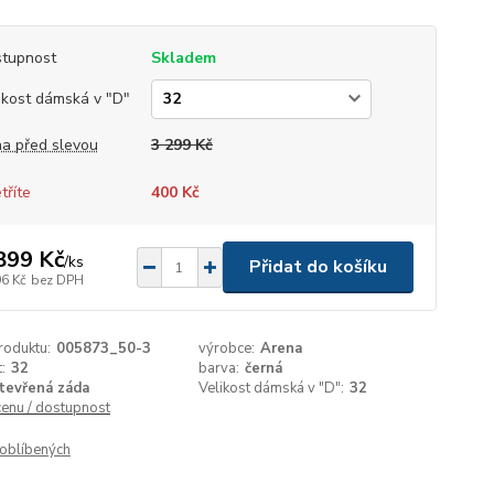
tupnost
Skladem
ikost dámská v "D"
a před slevou
3 299 Kč
tříte
400 Kč
899 Kč
/
ks
Přidat do košíku
96 Kč
bez DPH
roduktu:
005873_50-3
výrobce:
Arena
:
32
barva:
černá
tevřená záda
Velikost dámská v "D":
32
cenu / dostupnost
oblíbených