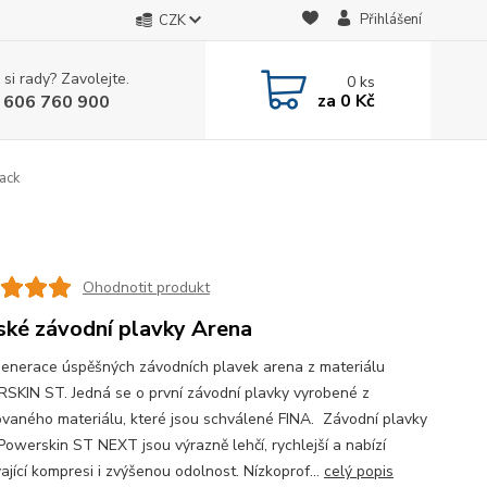
Přihlášení
CZK
 si rady? Zavolejte.
0
ks
za
0 Kč
 606 760 900
ack
Ohodnotit produkt
ké závodní plavky Arena
enerace úspěšných závodních plavek arena z materiálu
KIN ST. Jedná se o první závodní plavky vyrobené z
ovaného materiálu, které jsou schválené FINA. Závodní plavky
Powerskin ST NEXT jsou výrazně lehčí, rychlejší a nabízí
ající kompresi i zvýšenou odolnost. Nízkoprof...
celý popis