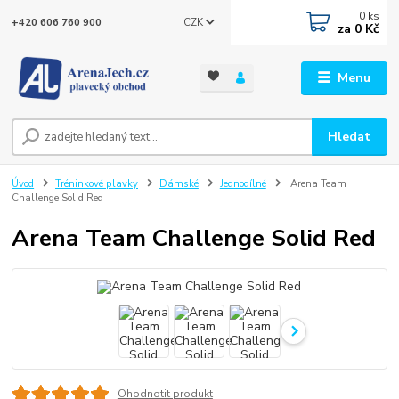
0
ks
CZK
+420 606 760 900
za
0 Kč
Menu
Hledat
Úvod
Tréninkové plavky
Dámské
Jednodílné
Arena Team
Challenge Solid Red
Arena Team Challenge Solid Red
Ohodnotit produkt