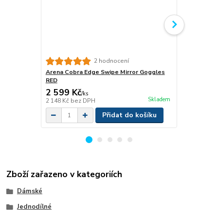
Nutrend UN
2 hodnocení
Arena Cobra Edge Swipe Mirror Goggles
RED
2 599 Kč
450 Kč
/
ks
/
ks
Skladem
2 148 Kč
bez DPH
402 Kč
bez 
Přidat do košíku
Zboží zařazeno v kategoriích
Dámské
Jednodílné