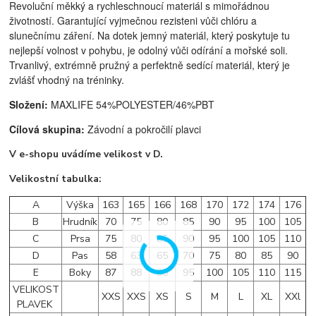
Revoluční měkký a rychleschnoucí materiál s mimořádnou
životností. Garantující vyjmečnou rezisteni vůči chlóru a
slunečnímu záření. Na dotek jemný materiál, který poskytuje tu
nejlepší volnost v pohybu, je odolný vůči odírání a mořské soli.
Trvanlivý, extrémně pružný a perfektně sedící materiál, který je
zvlášť vhodný na tréninky.
Složení:
MAXLIFE 54%POLYESTER/46%PBT
Cílová skupina:
Závodní a pokročilí plavci
V e-shopu uvádíme velikost v D.
Velikostní tabulka:
A
Výška
163
165
166
168
170
172
174
176
B
Hrudník
70
75
80
85
90
95
100
105
C
Prsa
75
80
85
90
95
100
105
110
D
Pas
58
63
65
70
75
80
85
90
E
Boky
87
88
90
95
100
105
110
115
VELIKOST
XXS
XXS
XS
S
M
L
XL
XXl
PLAVEK