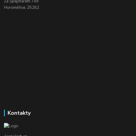
Za Špejcharem 749
Horoměřice, 25262
Kontakty