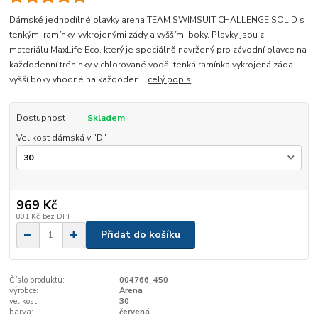
Dámské jednodílné plavky arena TEAM SWIMSUIT CHALLENGE SOLID s
tenkými ramínky, vykrojenými zády a vyššími boky. Plavky jsou z
materiálu MaxLife Eco, který je speciálně navržený pro závodní plavce na
každodenní tréninky v chlorované vodě. tenká ramínka vykrojená záda
vyšší boky vhodné na každoden...
celý popis
Dostupnost
Skladem
Velikost dámská v "D"
969 Kč
801 Kč
bez DPH
Přidat do košíku
Číslo produktu:
004766_450
výrobce:
Arena
velikost:
30
barva:
červená