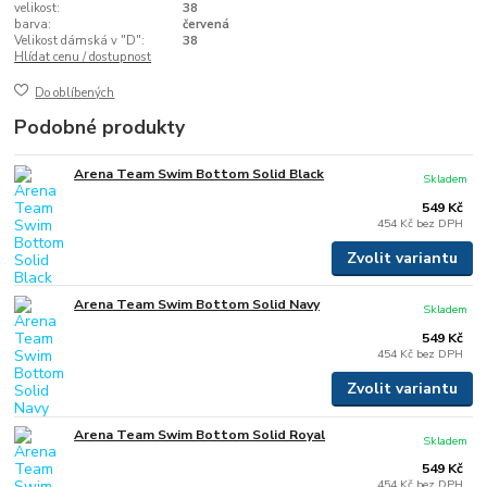
velikost:
38
barva:
červená
Velikost dámská v "D":
38
Hlídat cenu / dostupnost
Do oblíbených
Podobné produkty
Arena Team Swim Bottom Solid Black
Skladem
549 Kč
454 Kč
bez DPH
Zvolit variantu
Arena Team Swim Bottom Solid Navy
Skladem
549 Kč
454 Kč
bez DPH
Zvolit variantu
Arena Team Swim Bottom Solid Royal
Skladem
549 Kč
454 Kč
bez DPH