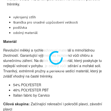
tréninky.
vykrojený střih
tkanička pro snadné uzpůsobení velikosti
podšívka
odolný materiál
Materiál
Revoluční měkký a rychleschnoucí materiál s mimořádnou
životností. Garantující výjimečnou rezistenci vůči chlóru a
slunečnímu záření. Na dotek jemný materiál, který poskytuje tu
nejlepší volnost v pohybu, je odolný vůči odírání a mořské soli.
Trvanlivý, extrémně pružný a perfektně sedící materiál, který je
zvlášť vhodný na časté tréninky.
54% POLYESTER
46% POLYESTER PBT
Italian fabric by Carvico
Cílová skupina:
Začínající rekreační i pokročilí plavci, z
ávodní
plavci