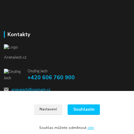
Kontakty
ArenaJech.cz
Ondřej Jech
+420 606 760 900
arenajech@seznam.cz
Souhlasím
Nastavení
Souhlas můžete odmítnout
zde
.
Vytvořeno na
Eshop-rychle.cz