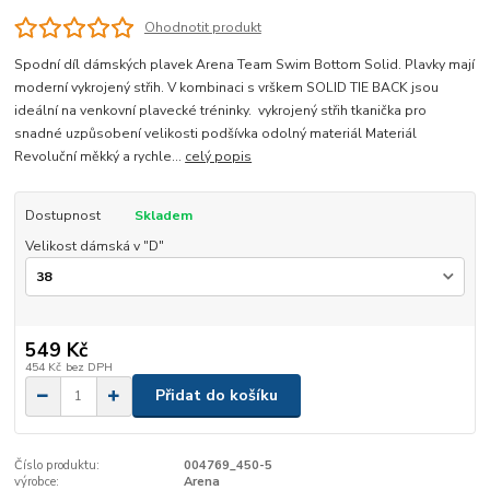
Ohodnotit produkt
Spodní díl dámských plavek Arena Team Swim Bottom Solid. Plavky mají
moderní vykrojený střih. V kombinaci s vrškem SOLID TIE BACK jsou
ideální na venkovní plavecké tréninky. vykrojený střih tkanička pro
snadné uzpůsobení velikosti podšívka odolný materiál Materiál
Revoluční měkký a rychle...
celý popis
Dostupnost
Skladem
Velikost dámská v "D"
549 Kč
454 Kč
bez DPH
Přidat do košíku
Číslo produktu:
004769_450-5
výrobce:
Arena