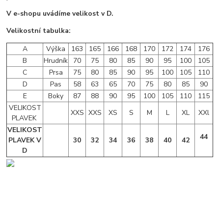
V e-shopu uvádíme velikost v D.
Velikostní tabulka:
A
Výška
163
165
166
168
170
172
174
176
B
Hrudník
70
75
80
85
90
95
100
105
C
Prsa
75
80
85
90
95
100
105
110
D
Pas
58
63
65
70
75
80
85
90
E
Boky
87
88
90
95
100
105
110
115
VELIKOST
XXS
XXS
XS
S
M
L
XL
XXl
PLAVEK
VELIKOST
44
PLAVEK V
30
32
34
36
38
40
42
D