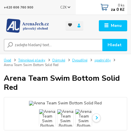
0
ks
CZK
+420 606 760 900
za
0 Kč
Menu
Hledat
Úvod
Tréninkové plavky
Dámské
Dvoudílné
spodní díly
Arena Team Swim Bottom Solid Red
Arena Team Swim Bottom Solid
Red