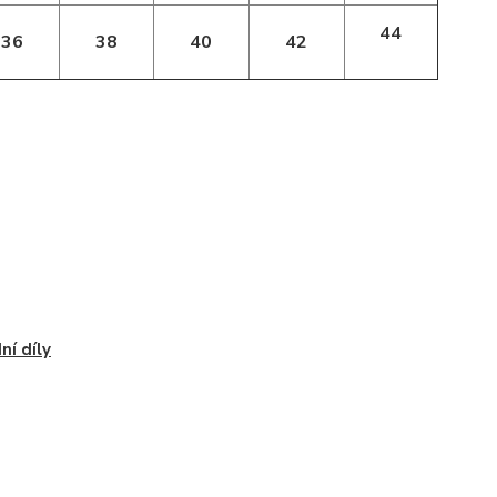
44
36
38
40
42
ní díly