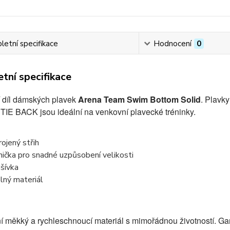
etní specifikace
Hodnocení
0
tní specifikace
 díl dámských plavek
Arena Team Swim Bottom Solid
. Plavk
TIE BACK jsou ideální na venkovní plavecké tréninky.
rojený střih
nička pro snadné uzpůsobení velikosti
šívka
lný materiál
 měkký a rychleschnoucí materiál s mimořádnou životností. Gar