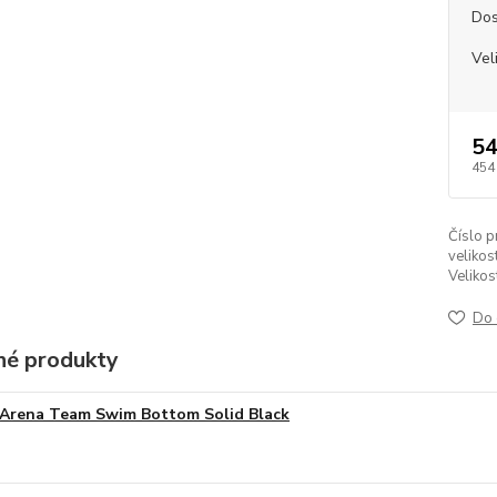
Dos
Vel
54
454
Číslo p
velikost
Velikos
Do 
é produkty
Arena Team Swim Bottom Solid Black