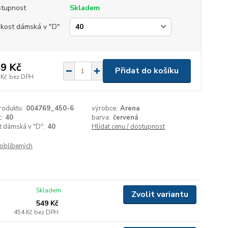
tupnost
Skladem
ikost dámská v "D"
9 Kč
Přidat do košíku
 Kč
bez DPH
roduktu:
004769_450-6
výrobce:
Arena
:
40
barva:
červená
t dámská v "D":
40
Hlídat cenu / dostupnost
oblíbených
Skladem
Zvolit variantu
549 Kč
454 Kč
bez DPH