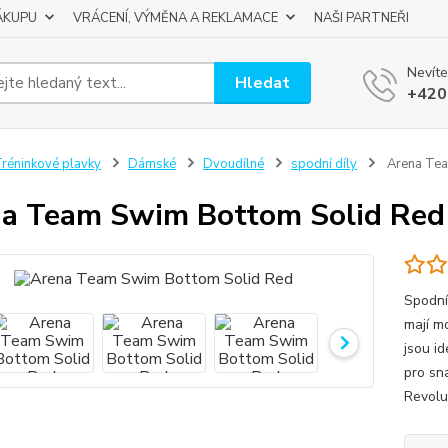
ÁKUPU
VRÁCENÍ, VÝMĚNA A REKLAMACE
NAŠI PARTNEŘI
Nevíte
Hledat
+420
réninkové plavky
Dámské
Dvoudílné
spodní díly
Arena Tea
a Team Swim Bottom Solid Red
Spodní
mají m
jsou id
pro sn
Revolu