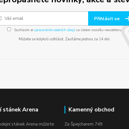
Přihlásit se
Souhlasím se
zpracováním osobních údajů
za účelem rozesílky newsletteru.
Můžete se kdykoli odhlásit. Zasíláme jednou za 14 dní.
í stánek Arena
Kamenný obchod
odejní stánek Arena můžete
Za Špejcharem 749