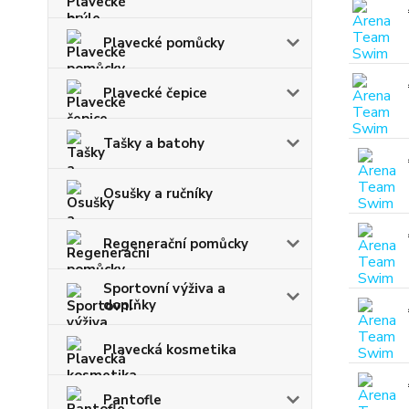
Plavecké pomůcky
Plavecké čepice
Tašky a batohy
Osušky a ručníky
Regenerační pomůcky
Sportovní výživa a
doplňky
Plavecká kosmetika
Pantofle