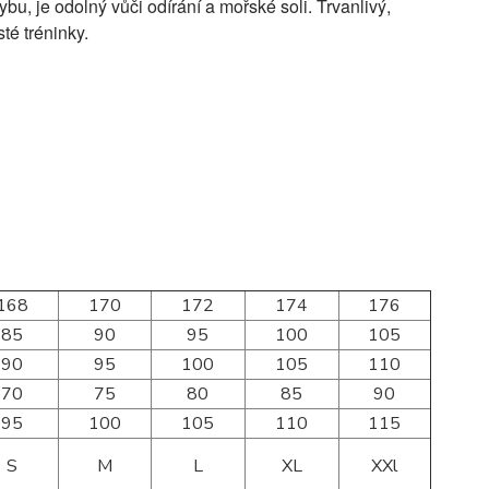
ybu, je odolný vůči odírání a mořské soli. Trvanlivý,
té tréninky.
168
170
172
174
176
85
90
95
100
105
90
95
100
105
110
70
75
80
85
90
95
100
105
110
115
S
M
L
XL
XXl