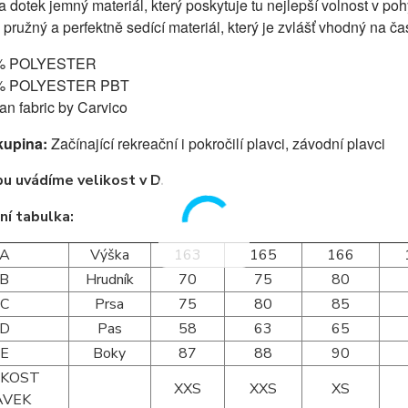
a dotek jemný materiál, který poskytuje tu nejlepší volnost v poh
pružný a perfektně sedící materiál, který je zvlášť vhodný na čas
% POLYESTER
% POLYESTER PBT
lian fabric by Carvico
kupina:
Začínající rekreační i pokročilí plavci, z
ávodní plavci
u uvádíme velikost v D.
ní tabulka:
A
Výška
163
165
166
B
Hrudník
70
75
80
C
Prsa
75
80
85
D
Pas
58
63
65
E
Boky
87
88
90
IKOST
XXS
XXS
XS
AVEK