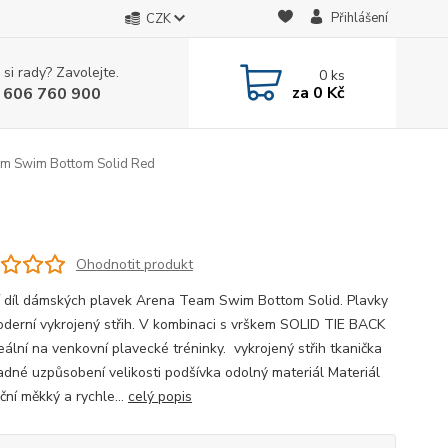
Přihlášení
CZK
 si rady? Zavolejte.
0
ks
za
0 Kč
 606 760 900
m Swim Bottom Solid Red
Ohodnotit produkt
 díl dámských plavek Arena Team Swim Bottom Solid. Plavky
oderní vykrojený střih. V kombinaci s vrškem SOLID TIE BACK
eální na venkovní plavecké tréninky. vykrojený střih tkanička
adné uzpůsobení velikosti podšívka odolný materiál Materiál
ční měkký a rychle...
celý popis