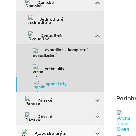
Dámské
Jednodílné
Dvoudílné
dvoudílné - kompletní
balení
vrchní díly
spodní díly
Podobn
Pánské
Dětské
Plavecké brýle