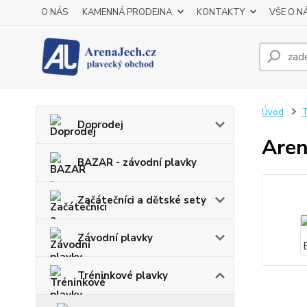
O NÁS
KAMENNÁ PRODEJNA
KONTAKTY
VŠE O N
Úvod
T
Doprodej
Aren
BAZAR - závodní plavky
Začátečníci a dětské sety
Závodní plavky
Tréninkové plavky