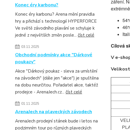
záření. N
Konec éry karbonu?
extrémně 
Konec éry karbonu? Arena mění pravidla
54
hry a přichází s technologií HYPERFORCE
46
Ve světě závodního plavání se schyluje k
Ita
jedné z největších změn posle...
číst celé
Cílová s
03.11.2025
Obchodní podmínky akce "Dárkové
V e-shop
poukazy"
Velikost
Akce "Dárkový poukaz - sleva za umístění
na závodech" (dále jen "akce") je spuštěna
na dobu neurčitou. Pořadatel akce, taktéž
prodejce - ArenaJech.cz...
číst celé
01.11.2025
ArenaJech na plaveckých závodech
VEL
ArenaJech prodejní stánek bude i letos na
PL
podzimním tour po různých plaveckých