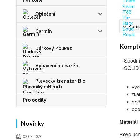
Oblečení
Kompl
Garmin
Komple
Dárkový Poukaz
Spodní
Vybavení na bazén
SOLID 
Plavecký trenažer-Bio
SwimBench
vyk
tka
Pro oddíly
pod
odo
Materiál
Novinky
Revoluční
02.03.2026