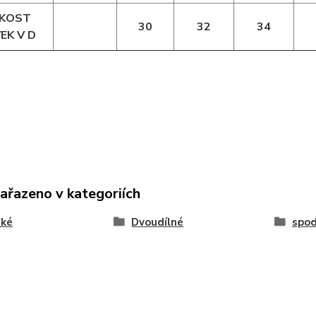
IKOST
30
32
34
EK V D
zařazeno v kategoriích
ké
Dvoudílné
spod