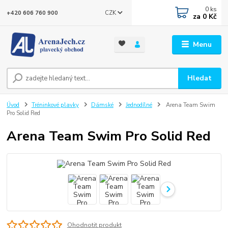
0
ks
CZK
+420 606 760 900
za
0 Kč
Menu
Hledat
Úvod
Tréninkové plavky
Dámské
Jednodílné
Arena Team Swim
Pro Solid Red
Arena Team Swim Pro Solid Red
Ohodnotit produkt