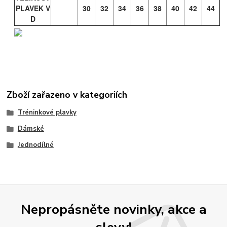
PLAVEK V
30
32
34
36
38
40
42
44
D
Zboží zařazeno v kategoriích
Tréninkové plavky
Dámské
Jednodílné
Nepropásněte novinky, akce a
slevy!