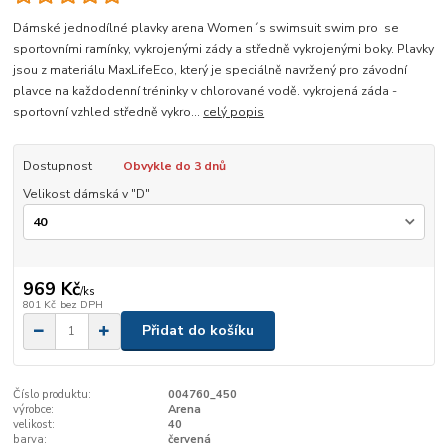
Dámské jednodílné plavky arena Women´s swimsuit swim pro se
sportovními ramínky, vykrojenými zády a středně vykrojenými boky. Plavky
jsou z materiálu MaxLifeEco, který je speciálně navržený pro závodní
plavce na každodenní tréninky v chlorované vodě. vykrojená záda -
sportovní vzhled středně vykro...
celý popis
Dostupnost
Obvykle do 3 dnů
Velikost dámská v "D"
969 Kč
/
ks
801 Kč
bez DPH
Přidat do košíku
Číslo produktu:
004760_450
výrobce:
Arena
velikost:
40
barva:
červená