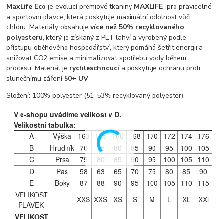
MaxLife Eco
je evolucí prémiové tkaniny
MAXLIFE
pro pravidelné
a sportovní plavce, která poskytuje maximální odolnost vůči
chlóru. Materiály obsahuje
více než 50% recyklovaného
polyesteru
, který je získaný z PET lahví a vyrobený podle
přístupu oběhového hospodářství, který pomáhá šetřit energii a
snižovat CO2 emise a minimalizovat spotřebu vody během
procesu. Materiál je
rychleschnoucí
a poskytuje ochranu proti
slunečnímu záření
50+ UV
Složení: 100% polyester (51-53% recyklovaný polyester)
V e-shopu uvádíme velikost v D.
Velikostní tabulka:
A
Výška
163
165
166
168
170
172
174
176
B
Hrudník
70
75
80
85
90
95
100
105
C
Prsa
75
80
85
90
95
100
105
110
D
Pas
58
63
65
70
75
80
85
90
E
Boky
87
88
90
95
100
105
110
115
VELIKOST
XXS
XXS
XS
S
M
L
XL
XXl
PLAVEK
VELIKOST