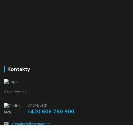
Kontakty
ArenaJech.cz
Ondřej Jech
+420 606 760 900
arenajech@seznam.cz